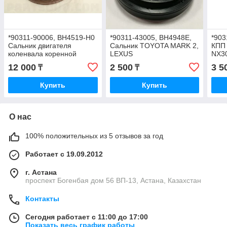
*90311-90006, BH4519-H0
*90311-43005, BH4948E,
*903
Сальник двигателя
Сальник TOYOTA MARK 2,
КПП
коленвала коренной
LEXUS
NX3
TOYOTA MARK 2 LEXUS
GS200t/250/300/350/430/450h/460,
прив
12 000
2 500
3 5
₸
₸
GS300 GS400 GS430
NOK, JAPAN, 43-73-10-15
(35x
IS200 IS300, JAPAN, 90-
Купить
Купить
110-9.5
О нас
100% положительных из 5 отзывов за год
Работает с 19.09.2012
г. Астана
проспект Богенбая дом 56 ВП-13, Астана, Казахстан
Контакты
Сегодня работает с 11:00 до 17:00
Показать весь график работы