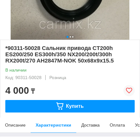
*90311-50028 Сальник привода CT200h
ES200/250 ES300h/350 NX200/200t/300h
RX200t/270 AH2847M-NOK 50x68x9x15.5
В наличии
Код: 90311-50028
Розница
4 000
₸
Купить
Описание
Характеристики
Доставка
Оплата
Ус