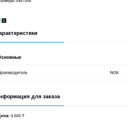
азмеры 54х70х8
арактеристики
Основные
роизводитель
NOK
нформация для заказа
Цена:
4 000 ₸