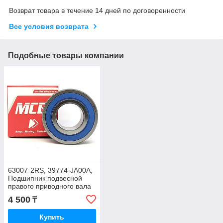
Возврат товара в течение 14 дней по договоренности
Все условия возврата
Подобные товары компании
63007-2RS, 39774-JA00A,
Подшипник подвесной
правого приводного вала
NISSAN QASHQAI V-2.0
4 500
₸
2008, 35-62-20,MCB
Купить