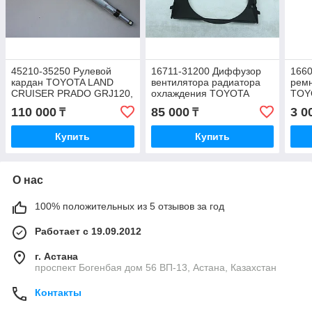
45210-35250 Рулевой
16711-31200 Диффузор
1660
кардан TOYOTA LAND
вентилятора радиатора
ремн
CRUISER PRADO GRJ120,
охлаждения TOYOTA
TOY
4RUNNER GRN215,
LAND CRUISER PRADO
1FZ-
110 000
85 000
3 0
₸
₸
JAPAN
GRJ120, JAPAN
Купить
Купить
О нас
100% положительных из 5 отзывов за год
Работает с 19.09.2012
г. Астана
проспект Богенбая дом 56 ВП-13, Астана, Казахстан
Контакты