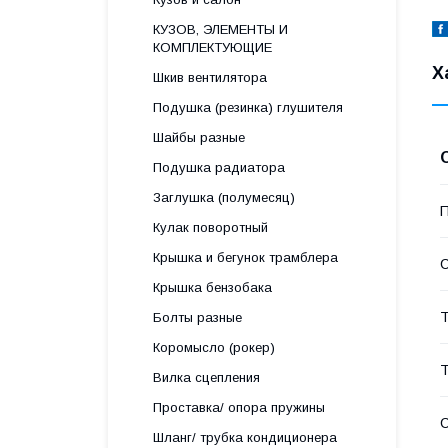
КУЗОВ, ЭЛЕМЕНТЫ И
КОМПЛЕКТУЮЩИЕ
Х
Шкив вентилятора
Подушка (резинка) глушителя
Шайбы разные
Подушка радиатора
Заглушка (полумесяц)
П
Кулак поворотный
Крышка и бегунок трамблера
С
Крышка бензобака
Т
Болты разные
Коромысло (рокер)
Т
Вилка сцепления
Проставка/ опора пружины
С
Шланг/ трубка кондиционера