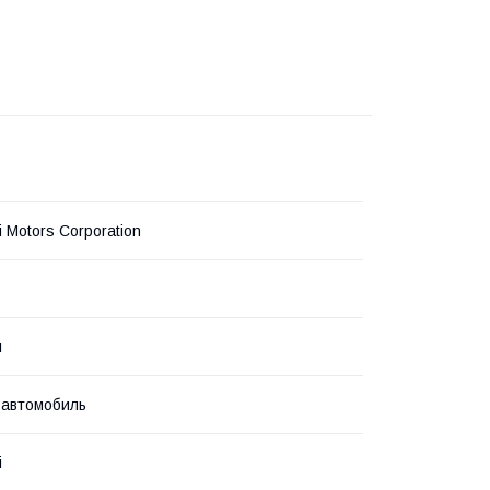
i Motors Corporation
л
 автомобиль
i