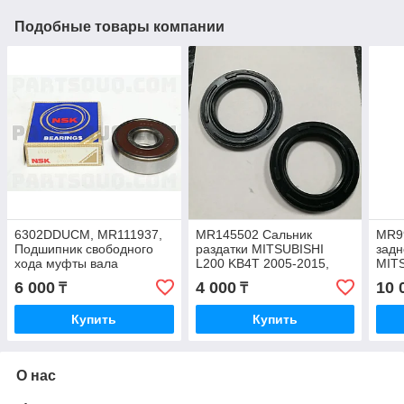
Подобные товары компании
6302DDUCM, MR111937,
MR145502 Сальник
MR9
Подшипник свободного
раздатки MITSUBISHI
задн
хода муфты вала
L200 KB4T 2005-2015,
MIT
MITSUBISHI MONTERO
45x68.2x8.3
200
6 000
4 000
10 
₸
₸
SPORT K96W 1998-2009,
L200 KB4T 2005-2015,
Купить
Купить
NSK
О нас