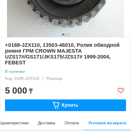
+0188-JZX110, 13503-46010, Ролик обводной
ремня ГРМ CROWN MAJESTA
UZS17#/GS171/JKS175/JZS17# 1999-2004,
FEBEST
В наличии
Код: 0188-JZX110
Розница
5 000
₸
Купить
Характеристики
Доставка
Оплата
Условия возврата