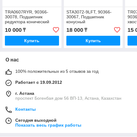
TRA0607RYR, 90366-
STA3072-9LFT, 90366-
TR07
30078, Подшипник
30067, Подшипник
903
редуктора конический
конусный
хвос
однорядный, 30х72х21,
дифференциала
реду
10 000
18 000
15 
₸
₸
KOYO, JAPAN
TOYOTA, KOYO JAPAN,
35*8
30-72-24
Купить
Купить
О нас
100% положительных из 5 отзывов за год
Работает с 19.09.2012
г. Астана
проспект Богенбая дом 56 ВП-13, Астана, Казахстан
Контакты
Сегодня выходной
Показать весь график работы