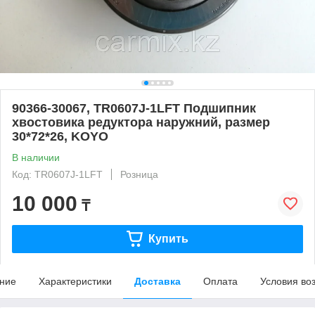
90366-30067, TR0607J-1LFT Подшипник
хвостовика редуктора наружний, размер
30*72*26, KOYO
В наличии
Код: TR0607J-1LFT
Розница
10 000
₸
Купить
ние
Характеристики
Доставка
Оплата
Условия во