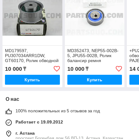
MD179597,
MD352473, NEP55-002B-
+PU
PU307034ARR1DW,
5, JPU55-002B, Ролик
обв
GT60170, Ролик обводной
балансир ремня
PAJE
MITSUBISHI GALANT
MITSUBISHI OUTLANDER
1999
10 000
10 000
14 
₸
₸
EA5A V6 24v 1996-2003,
V-2.4, 4G69 CU4W, CU5W,
GMB
GALANT DJ1A, NTN
Купить
Купить
JAPAN
О нас
100% положительных из 5 отзывов за год
Работает с 19.09.2012
г. Астана
проспект Богенбая дом 56 ВП-13, Астана, Казахстан