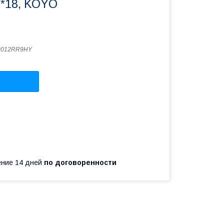
0*18, KOYO
8012RR9HY
чение 14 дней
по договоренности