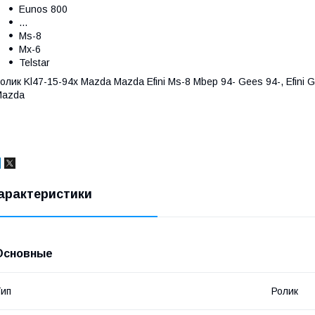
Eunos 800
...
Ms-8
Mx-6
Telstar
олик Kl47-15-94x Mazda Mazda Efini Ms-8 Mbep 94- Gees 94-, Efini G
Mazda
арактеристики
Основные
ип
Ролик