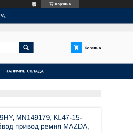
Корзина
РА.
Корзина
НАЛИЧИЕ СКЛАДА
HY, MN149179, KL47-15-
обвод привод ремня MAZDA,