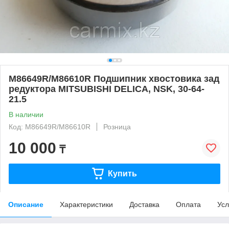
M86649R/M86610R Подшипник хвостовика зад
редуктора MITSUBISHI DELICA, NSK, 30-64-
21.5
В наличии
Код: M86649R/M86610R
Розница
10 000
₸
Купить
Описание
Характеристики
Доставка
Оплата
Усл