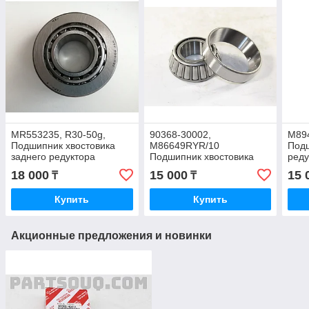
MR553235, R30-50g,
90368-30002,
M89
Подшипник хвостовика
M86649RYR/10
Подш
заднего редуктора
Подшипник хвостовика
реду
MITSUBISHI OUTLANDER
перед/зад моста TOYOTA
IO, 
18 000
15 000
15 
₸
₸
CU5W 2003- 08, JAPAN
HIGHLANDER, RX350,
KOY
RX330, RAV4, 30-64-21.5
Купить
Купить
Акционные предложения и новинки