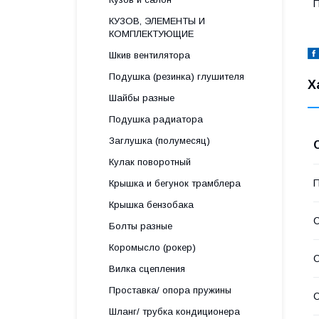
П
КУЗОВ, ЭЛЕМЕНТЫ И
КОМПЛЕКТУЮЩИЕ
Шкив вентилятора
Подушка (резинка) глушителя
Х
Шайбы разные
Подушка радиатора
Заглушка (полумесяц)
Кулак поворотный
П
Крышка и бегунок трамблера
Крышка бензобака
С
Болты разные
Коромысло (рокер)
С
Вилка сцепления
Проставка/ опора пружины
С
Шланг/ трубка кондиционера