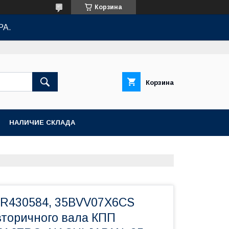
Корзина
РА.
Корзина
НАЛИЧИЕ СКЛАДА
R430584, 35BVV07X6CS
торичного вала КПП