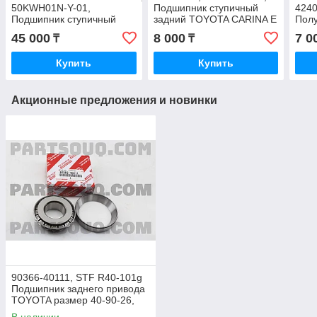
50KWH01N-Y-01,
Подшипник ступичный
4240
Подшипник ступичный
задний TOYOTA CARINA E
Полу
передний MITSUBISHI
2WD 1992-2001,
TOY
45 000
8 000
7 0
₸
₸
PAJERO V73W, V93W,
MAXPART, MADE IN
NADI
NSK, Japan
CHINA
NSK
Купить
Купить
Акционные предложения и новинки
90366-40111, STF R40-101g
Подшипник заднего привода
TOYOTA размер 40-90-26,
JAPAN