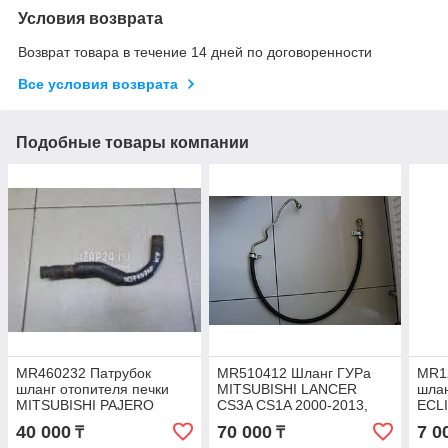
Условия возврата
Возврат товара в течение 14 дней по договоренности
Все условия возврата
Подобные товары компании
MR460232 Патрубок
MR510412 Шланг ГУРа
MR1
шланг отопителя печки
MITSUBISHI LANCER
шлан
MITSUBISHI PAJERO
CS3A CS1A 2000-2013,
ECL
SPORT K96W, JAPAN
JAPAN
40 000
70 000
7 0
₸
₸