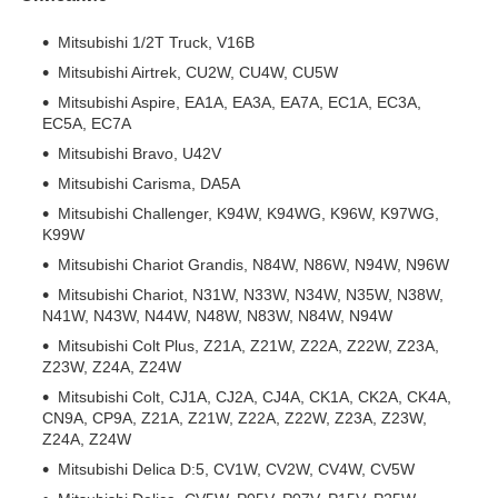
Mitsubishi 1/2T Truck, V16B
Mitsubishi Airtrek, CU2W, CU4W, CU5W
Mitsubishi Aspire, EA1A, EA3A, EA7A, EC1A, EC3A,
EC5A, EC7A
Mitsubishi Bravo, U42V
Mitsubishi Carisma, DA5A
Mitsubishi Challenger, K94W, K94WG, K96W, K97WG,
K99W
Mitsubishi Chariot Grandis, N84W, N86W, N94W, N96W
Mitsubishi Chariot, N31W, N33W, N34W, N35W, N38W,
N41W, N43W, N44W, N48W, N83W, N84W, N94W
Mitsubishi Colt Plus, Z21A, Z21W, Z22A, Z22W, Z23A,
Z23W, Z24A, Z24W
Mitsubishi Colt, CJ1A, CJ2A, CJ4A, CK1A, CK2A, CK4A,
CN9A, CP9A, Z21A, Z21W, Z22A, Z22W, Z23A, Z23W,
Z24A, Z24W
Mitsubishi Delica D:5, CV1W, CV2W, CV4W, CV5W