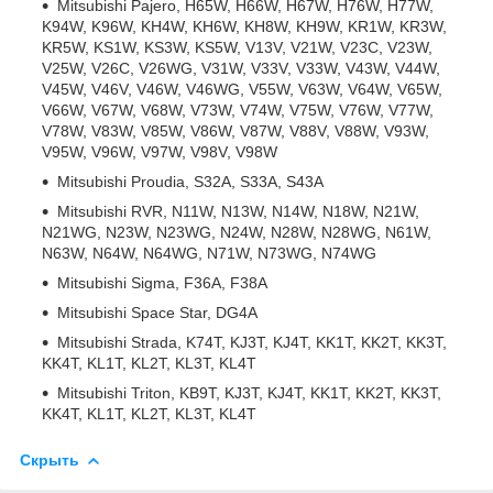
Mitsubishi Pajero, H65W, H66W, H67W, H76W, H77W,
K94W, K96W, KH4W, KH6W, KH8W, KH9W, KR1W, KR3W,
KR5W, KS1W, KS3W, KS5W, V13V, V21W, V23C, V23W,
V25W, V26C, V26WG, V31W, V33V, V33W, V43W, V44W,
V45W, V46V, V46W, V46WG, V55W, V63W, V64W, V65W,
V66W, V67W, V68W, V73W, V74W, V75W, V76W, V77W,
V78W, V83W, V85W, V86W, V87W, V88V, V88W, V93W,
V95W, V96W, V97W, V98V, V98W
Mitsubishi Proudia, S32A, S33A, S43A
Mitsubishi RVR, N11W, N13W, N14W, N18W, N21W,
N21WG, N23W, N23WG, N24W, N28W, N28WG, N61W,
N63W, N64W, N64WG, N71W, N73WG, N74WG
Mitsubishi Sigma, F36A, F38A
Mitsubishi Space Star, DG4A
Mitsubishi Strada, K74T, KJ3T, KJ4T, KK1T, KK2T, KK3T,
KK4T, KL1T, KL2T, KL3T, KL4T
Mitsubishi Triton, KB9T, KJ3T, KJ4T, KK1T, KK2T, KK3T,
KK4T, KL1T, KL2T, KL3T, KL4T
Скрыть