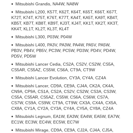
Mitsubishi Grandis, NA4W, NA8W
Mitsubishi L200, K57T, K62T, K64T, K65T, K66T, K67T,
K72T, K74T, K75T, K76T, K77T, KA4T, KA5T, KA9T, KB4T,
KB5T, KB7T, KB8T, KB9T, KJ3T, KJ4T, KK1T, KK2T, KK3T,
KK4T, KL1T, KL2T, KL3T, KL4T
Mitsubishi L300, P03W, P04W
Mitsubishi L400, PA3V, PA3W, PA4W, PA5V, PA5W,
PB3V, PB4V, PB5V, PC3W, PC5W, PD3W, PD4V, PD4W,
PD5V, PD5W
Mitsubishi Lancer Cedia, CS2A, CS2V, CS2W, CS5A,
CS5AR, CS5AZ, CS5W, CS6A, CT9A, CT9W
Mitsubishi Lancer Evolution, CY3A, CY4A, CZ4A
Mitsubishi Lancer, CD9A, CE9A, CJ4A, CK2A, CK4A,
CN9A, CP9A, CS1A, CS2A, CS2V, CS2W, CS3A, CS3W,
CS5A, CS5AR, CS5AZ, CS5W, CS6A, CS6W, CS7A,
CS7W, CS9A, CS9W, CT9A, CT9W, CX3A, CX4A, CX5A,
CX8A, CY1A, CY2A, CY3A, CY4A, CY5A, CY8A, CZ4A
Mitsubishi Legnum, EA1W, EA3W, EA4W, EA5W, EA7W,
EC1W, EC3W, EC4W, EC5W, EC7W
Mitsubishi Mirage, CD9A, CE9A, CJ2A, CJ4A, CJ5A,