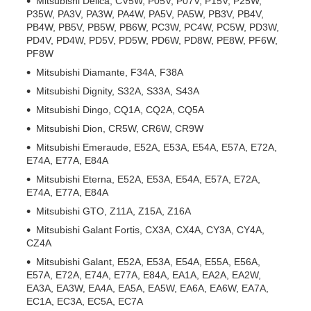
Mitsubishi Delica, CV5W, P05V, P07V, P15V, P25W,
P35W, PA3V, PA3W, PA4W, PA5V, PA5W, PB3V, PB4V,
PB4W, PB5V, PB5W, PB6W, PC3W, PC4W, PC5W, PD3W,
PD4V, PD4W, PD5V, PD5W, PD6W, PD8W, PE8W, PF6W,
PF8W
Mitsubishi Diamante, F34A, F38A
Mitsubishi Dignity, S32A, S33A, S43A
Mitsubishi Dingo, CQ1A, CQ2A, CQ5A
Mitsubishi Dion, CR5W, CR6W, CR9W
Mitsubishi Emeraude, E52A, E53A, E54A, E57A, E72A,
E74A, E77A, E84A
Mitsubishi Eterna, E52A, E53A, E54A, E57A, E72A,
E74A, E77A, E84A
Mitsubishi GTO, Z11A, Z15A, Z16A
Mitsubishi Galant Fortis, CX3A, CX4A, CY3A, CY4A,
CZ4A
Mitsubishi Galant, E52A, E53A, E54A, E55A, E56A,
E57A, E72A, E74A, E77A, E84A, EA1A, EA2A, EA2W,
EA3A, EA3W, EA4A, EA5A, EA5W, EA6A, EA6W, EA7A,
EC1A, EC3A, EC5A, EC7A