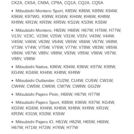
CK2A, CK5A, CN9A, CP9A, CQ1A, CQ2A, CQ5A
Mitsubishi Montero Sport, K85W, K86W, K89W, K94W,
K96W, K97WG, K99W, KG6W, KH4W, KH6W, KH8W,
KH9W, KR1W, KR3W, KR5W, KS1W, KS3W, KS5W
Mitsubishi Montero, H65W, H66W, H67W, H76W, H77W,
V13V, V23C, V23W, V25W, V31W, V33V, V43W, V44W,
V45W, V46W, V63W, V64W, V65W, V66W, V67W, V68W,
V73W, V74W, V75W, V76W, V77W, V78W, V83W, V85W,
V86W, V87W, V88V, V88W, V93W, V95W, V96W, V97W,
V98V, V98W
Mitsubishi Nativa, K86W, K94W, K96W, K97W, K99W,
KG4W, KG6W, KH4W, KH8W, KH9W
Mitsubishi Outlander, CU2W, CU4W, CU5W, CW1W,
CW4W, CW5W, CW6W, CW7W, CW8W, GG2W
Mitsubishi Pajero Pinin, H66W, H67W, H77W
Mitsubishi Pajero Sport, K86W, K96W, K97W, KG4W,
KG5W, KG6W, KH4W, KH6W, KH8W, KH9W, KR1W,
KR3W, KS1W, KS3W, KS5W
Mitsubishi Pajero iO, H61W, H62W, H65W, H66W,
H67W, H71W, H72W, H76W, H77W