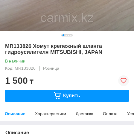
MR133826 Хомут крепежный шланга
гидроусилителя MITSUBISHI, JAPAN
В наличии
Код: MR133826
Розница
1 500
₸
Купить
Описание
Характеристики
Доставка
Оплата
Усл
Описание