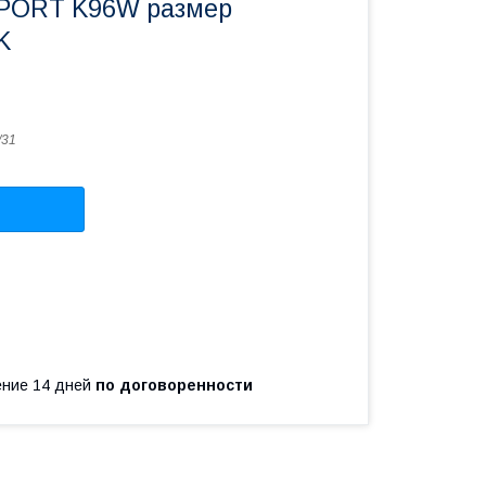
ORT K96W размер
K
/31
чение 14 дней
по договоренности