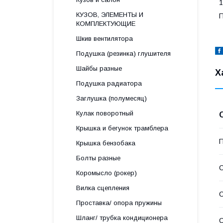
1
КУЗОВ, ЭЛЕМЕНТЫ И
КОМПЛЕКТУЮЩИЕ
Шкив вентилятора
Подушка (резинка) глушителя
Шайбы разные
Х
Подушка радиатора
Заглушка (полумесяц)
Кулак поворотный
Крышка и бегунок трамблера
П
Крышка бензобака
Болты разные
С
Коромысло (рокер)
Вилка сцепления
С
Проставка/ опора пружины
Шланг/ трубка кондиционера
С