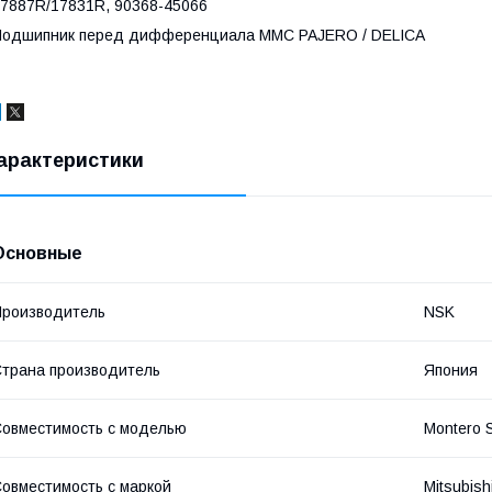
7887R/17831R, 90368-45066
Подшипник перед дифференциала MMC PAJERO / DELICA
арактеристики
Основные
роизводитель
NSK
трана производитель
Япония
овместимость с моделью
Montero S
овместимость с маркой
Mitsubish