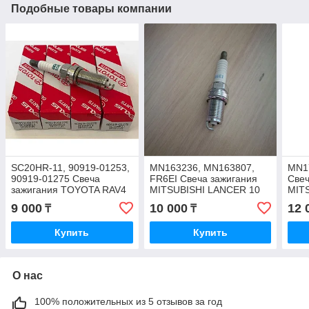
Подобные товары компании
SC20HR-11, 90919-01253,
MN163236, MN163807,
MN1
90919-01275 Свеча
FR6EI Свеча зажигания
Свеч
зажигания TOYOTA RAV4
MITSUBISHI LANCER 10
MIT
ZSA42 2013 V-2.0 3ZRFE,
CY3A V-1.8, NGK (2687),
CY2A
9 000
10 000
12 
₸
₸
DENSO JAPAN, IRIDIUM
JAPAN
Купить
Купить
О нас
100% положительных из 5 отзывов за год