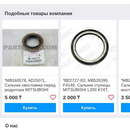
Подобные товары компании
*MB160578, AD2507L,
*BE2727-E0, MB526395,
*MB2
Сальник хвостовика перед
F4146, Сальник ступицы
Саль
редуктора MITSUBISHI
MITSUBISHI L200 K74T,
мост
PAJERO V31W, V43W,
MONTERO SPORT K96W,
K74T
5 000
2 000
3 5
₸
₸
L200 K74T, JAPAN, 42-65-
PAJERO V43W, V45W, 58-
GEAR
12
75-7.5-11.5, NOK
ORI
Купить
Купить
О нас