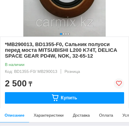
*MB290013, BD1355-F0, Сальник полуоси
перед моста MITSUBISHI L200 K74T, DELICA
SPACE GEAR PD4W, NOK, 32-65-12
В наличии
Код: BD1355-F0/ MB290013
Розница
2 500
₸
Купить
Описание
Характеристики
Доставка
Оплата
Усл