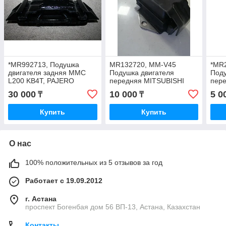
*MR992713, Подушка
MR132720, MM-V45
*MR
двигателя задняя MMC
Подушка двигателя
Поду
L200 KB4T, PAJERO
передняя MITSUBISHI
пер
SPORT KH4W 4D56 V-2.5,
PAJERO 1990-1999
V45W
30 000
10 000
5 0
₸
₸
I&R, THAILAND
TRA
Купить
Купить
О нас
100% положительных из 5 отзывов за год
Работает с 19.09.2012
г. Астана
проспект Богенбая дом 56 ВП-13, Астана, Казахстан
Контакты