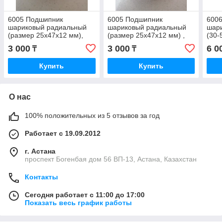
6005 Подшипник
6005 Подшипник
600
шариковый радиальный
шариковый радиальный
шар
(размер 25x47x12 мм),
(размер 25x47x12 мм) ,
(30-
NACHI JAPAN
NIS
JAP
3 000
3 000
6 0
₸
₸
Купить
Купить
О нас
100% положительных из 5 отзывов за год
Работает с 19.09.2012
г. Астана
проспект Богенбая дом 56 ВП-13, Астана, Казахстан
Контакты
Сегодня работает с 11:00 до 17:00
Показать весь график работы