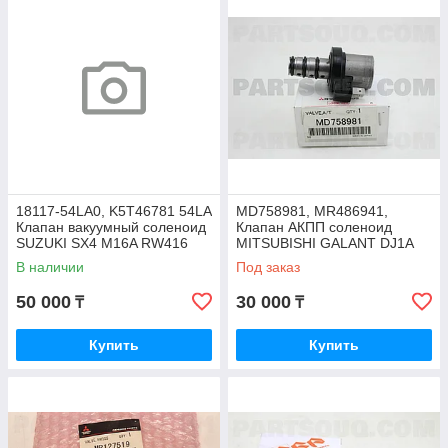
18117-54LA0, K5T46781 54LA
MD758981, MR486941,
Клапан вакуумный соленоид
Клапан АКПП соленоид
SUZUKI SX4 M16A RW416
MITSUBISHI GALANT DJ1A
2006-2013, JAPAN
2003-2012, JAPAN
В наличии
Под заказ
50 000
30 000
₸
₸
Купить
Купить