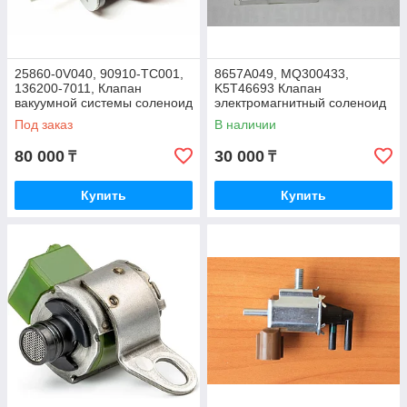
25860-0V040, 90910-TC001,
8657A049, MQ300433,
136200-7011, Клапан
K5T46693 Клапан
вакуумной системы соленоид
электромагнитный соленоид
TOYOTA CAMRY ASV50 2011-
абсорбера MITSUBISHI ASX
Под заказ
В наличии
2017, JAPAN
GA2W, OUTLANDER CW5W,
JAPAN
80 000
30 000
₸
₸
Купить
Купить