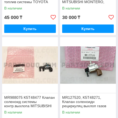
топлив системы TOYOTA
MITSUBISHI MONTERO,
RAV4 ZSA30, COROLLA
PAJERO SPORT,
В наличии
В наличии
ZRE181, ZRE151, JAPAN
OUTLANDER
45 000
30 000
₸
₸
Купить
Купить
MR988075 K5T48477 Клапан
MR127520, K5T48271,
соленоид системы
Клапан соленоидн
контр.выхлопа MITSUBISHI
рециркуляц выхлоп газов
OUTLANDER CW6W 2006-
MITSUBISHI LANCER CS3A
В наличии
В наличии
2012, JAPAN
OUTLANDER CU4W