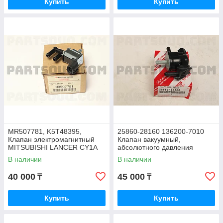
Купить
Купить
MR507781, K5T48395,
25860-28160 136200-7010
Клапан электромагнитный
Клапан вакуумный,
MITSUBISHI LANCER CY1A
абсолютного давления
2007-2017, JAPAN
TOYOTA CAMRY ASV50,
В наличии
В наличии
ACV40, JAPAN
40 000
45 000
₸
₸
Купить
Купить