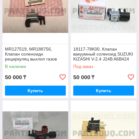
MR127519, MR188756,
18117-78K00, Клапан
Клапан соленоидн
вакуумный соленоид SUZUKI
рециркуляц выхлоп газов
KIZASHI V-2.4 J24B A6B424
MITSUBISHI PAJERO V93W
2012, JAPAN
В наличии
Под заказ
2006-2021, JAPAN
50 000
50 000
₸
₸
Купить
Купить