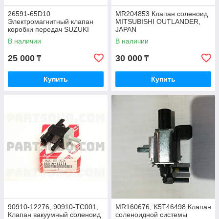
26591-65D10
MR204853 Клапан соленоид
Электромагнитный клапан
MITSUBISHI OUTLANDER,
коробки передач SUZUKI
JAPAN
GRAND VITARA 2005-2012
В наличии
В наличии
25 000
30 000
₸
₸
Купить
Купить
90910-12276, 90910-TC001,
MR160676, K5T46498 Клапан
Клапан вакуумный соленоид
соленоидной системы