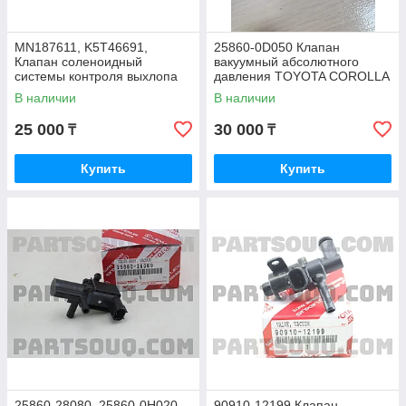
MN187611, K5T46691,
25860-0D050 Клапан
Клапан соленоидный
вакуумный абсолютного
системы контроля выхлопа
давления TOYOTA COROLLA
MITSUBISHI PAJERO
ZZE130 2002-2008
В наличии
В наличии
MONTERO OUTLANDER
25 000
30 000
₸
₸
Купить
Купить
25860-28080, 25860-0H020
90910-12199 Клапан