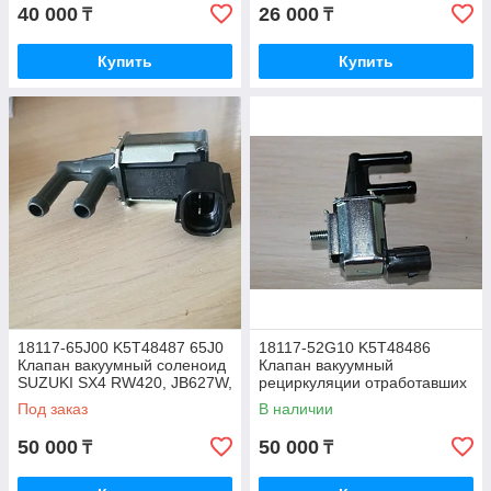
MONTERO SPORT K96W
40 000
26 000
₸
₸
Купить
Купить
18117-65J00 K5T48487 65J0
18117-52G10 K5T48486
Клапан вакуумный соленоид
Клапан вакуумный
SUZUKI SX4 RW420, JB627W,
рециркуляции отработавших
JAPAN
газов SUZUKI GRAND VITARA
Под заказ
В наличии
JB420, JAPAN
50 000
50 000
₸
₸